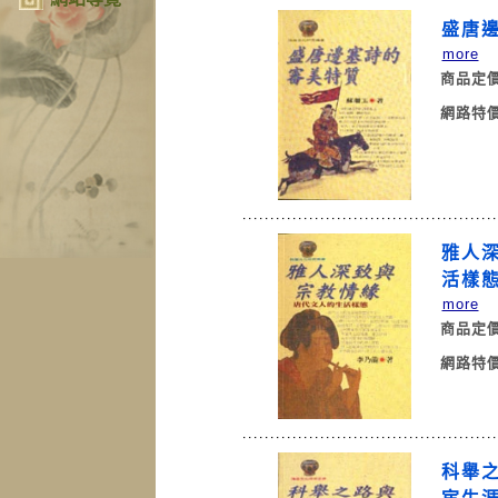
盛唐
more
商品定
網路特
雅人
活
more
商品定
網路特
科舉