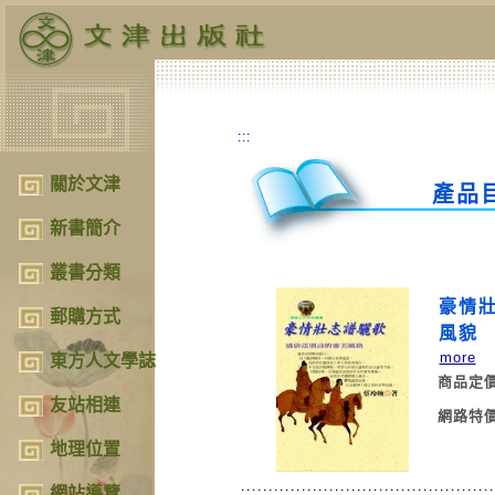
:::
關於文津
產品
新書簡介
叢書分類
豪情壯
郵購方式
風貌
more
東方人文學誌
商品定
友站相連
網路特
地理位置
網站導覽