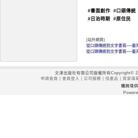
#書面創作
#口頭傳統
#日治時期
#原住民
[站外網頁]
從口頭傳統到文字書寫──臺灣
從口頭傳統到文字書寫──臺
文津出版社有限公司版權所有Copyright
© 2
申請會員
|
會員登入
|
公司服務
|
找產品
|
買家填
購跨境
Powere