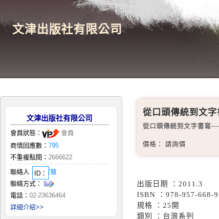
文津出版社有限公司
從口頭傳統到文字
文津出版社有限公司
從口頭傳統到文字書寫─
會員狀態：
會員
價格： 請詢價
商情回應數：
795
不重複點閱：
2666622
聯絡人：
邱家敬
ID：
聯絡方式：
出版日期 ：2011.3
ISBN ：978-957-668-9
電話：
02-23636464
規格 ：25開
詳細介紹>>
類別 ：台灣系列