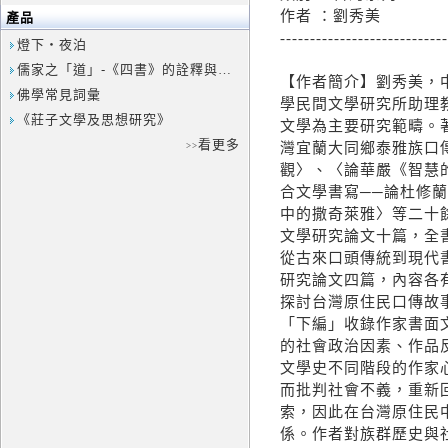
作者 ：劉秀美
產品
----------------------------
燈下‧夜泊
儒家之「道」-《四書》的詮釋與思辨
【作者簡介】劉秀美，
佛學常見詞彙
學民間文學研究所助理
《莊子文學及思想研究》
文學為主要研究範疇。
看更多
灣宜蘭大同鄉泰雅族口
>>
觀〉、〈論華嚴《智慧
合文學書寫──論杜修
中的撒奇萊雅〉等二十
文學研究論文十篇，全
從古來口頭傳統到現代
研究論文四篇，內容各
探討台灣原住民口傳故
「下編」收錄作家書面
的社會政治因素、作品
文學史不同階段的作家
而批判社會不義，重新
索，因此在台灣原住民
係。作者對族群歷史與