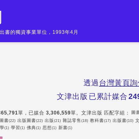
司
出書的獨資事業單位，1993年4月
透過
台灣黃頁詢
文津出版
已累計媒合
24
圖
365,791
單，已媒合
3,306,559
單。
文津出版
匹配字組：
圖書
出版圖書
出版
雜誌零售
教科書
出版書
(22)
(22)
(21)
(18)
(17)
(10)
學
學習
佛典
思想
新書
(1)
(1)
(1)
(1)
(1)
價