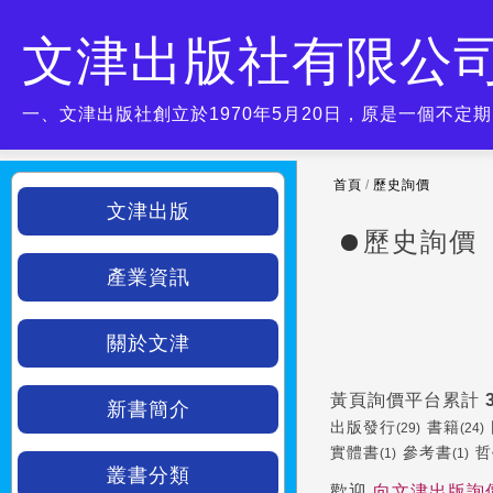
文津出版社有限公
一、文津出版社創立於1970年5月20日，原是一個不定期
首頁
/
歷史詢價
文津出版
歷史詢價
產業資訊
關於文津
黃頁詢價平台累計
新書簡介
出版發行
書籍
(29)
(24)
實體書
參考書
哲
(1)
(1)
叢書分類
歡迎
向文津出版詢