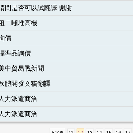
請問是否可以試翻譯 謝謝
租二噸堆高機
詢價
標準品詢價
美中貿易戰新聞
軟體開發文稿翻譯
人力派遣商洽
人力派遣商洽
11
12
13
14
15
16
17
上10頁