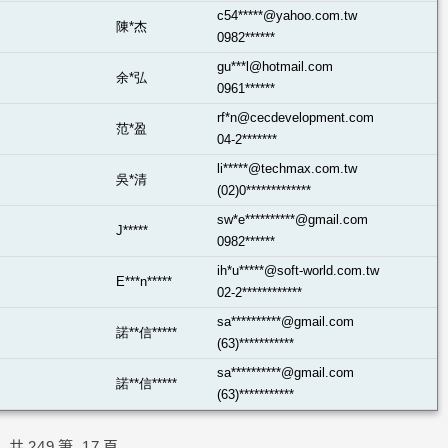
c54*****@yahoo.com.tw
陳*杰
0982******
gu***l@hotmail.com
余*弘
0961******
rf*n@cecdevelopment.com
范*盈
04-2*******
li*****@techmax.com.tw
吳*清
(02)0*************
sw*e**********@gmail.com
J*****
0982******
ih*u*****@soft-world.com.tw
E***n*****
02-2************
sa**********@gmail.com
諾**信*****
(63)***********
sa**********@gmail.com
諾**信*****
(63)***********
共
249
筆
17
頁