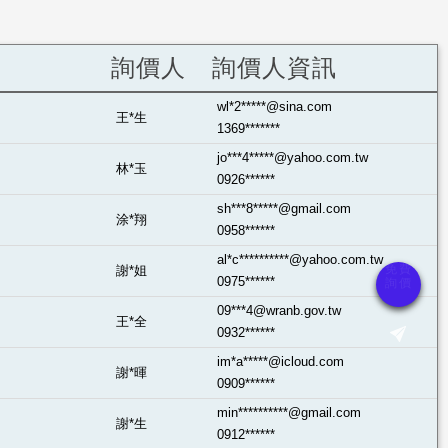
詢價人
詢價人資訊
wl*2*****@sina.com
王*生
1369*******
jo***4*****@yahoo.com.tw
林*玉
0926******
sh***8*****@gmail.com
涂*翔
0958******
al*c**********@yahoo.com.tw
謝*姐
0975******
09***4@wranb.gov.tw
王*全
0932******
im*a*****@icloud.com
謝*暉
0909******
min**********@gmail.com
謝*生
0912******