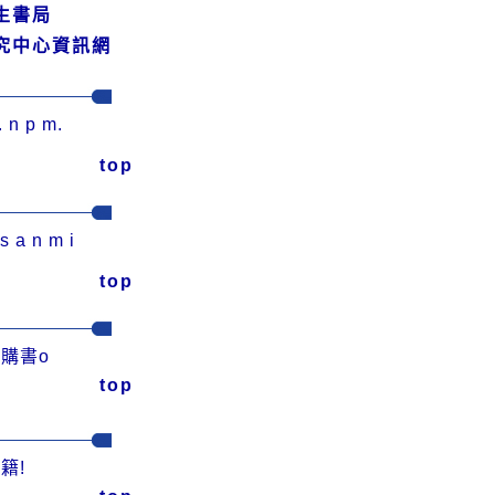
生書局
究中心資訊網
 p m.
top
n m i
top
購書o
top
籍!