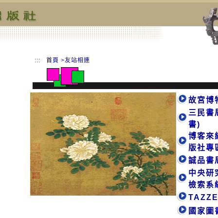
:::
首頁
>
友站相連
故宮博
三民書
書)
博客來
版社專
誠品書
中央研
檢索系
TAZ
國家圖