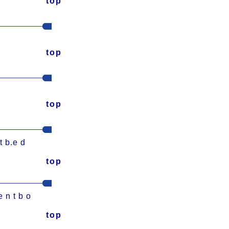
top
top
top
b.e d
top
 t b o
top