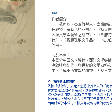
NA
作者簡介：
戴麗珠，臺灣竹塹人。臺灣師範大
任教授。著有《詩與畫》、《詩與畫
孟頫文學與藝術之研究》、《樂府詩
論》、《戴麗珠散文作品》、《晨起
等書。
關於本書：
本書分中國文學導論、西洋文學導論
序敘述各朝代、各世紀的文學風格和
中，了解東西文學的精神和面貌。文
商店退換貨說明
依據「消保法」規定，您將擁有七天的「商品
貨(以郵戳或收執聯為憑)。您在退換貨前，
據並以寄達時商品原貌(包含商品、配件、說
包裝後以掛號或快遞方式寄回我們客服人員
因可歸咎於本公司，換貨郵資將待我們收到