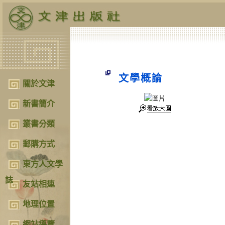
文學概論
關於文津
新書簡介
叢書分類
郵購方式
東方人文學
誌
友站相連
地理位置
網站導覽