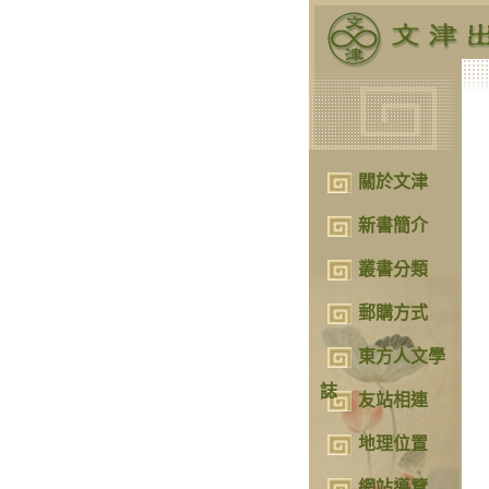
關於文津
新書簡介
叢書分類
郵購方式
東方人文學
誌
友站相連
地理位置
網站導覽