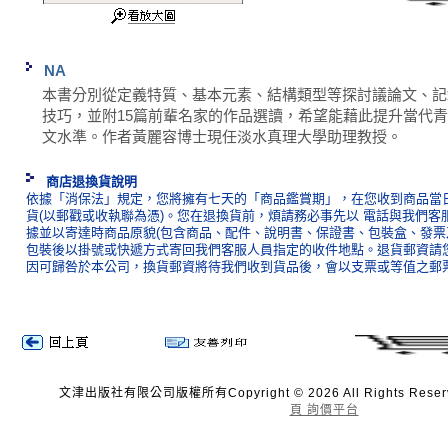
NA
本書分別從定義特質、基本元素、結構類型等探討議論文、記
技巧，並附15篇前輩名家的作品選讀，希望能藉此提升當代
文水準。作者黃麗容博士現任淡水真理大學助理教授。
商店退換貨說明
依據「消保法」規定，您將擁有七天的「商品鑑賞期」，在您收到商品當日
貨(以郵戳或收執聯為憑)。您在退換貨前，煩請務必事先以 電話與我們客
據並以寄達時商品原貌(包含商品、配件、說明書、保證書、包裝盒、發票
包裝後以掛號或快遞方式寄回我們客服人員指定的收件地點。退貨郵資請
因可歸咎於本公司，換貨郵資將待我們收到貨品後，會以支票或等值之郵
文津出版社有限公司版權所有Copyright © 2026 All Rights Reser
頁 詢價平台