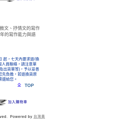
敘文、抒情文的寫作
青年的寫作能力與語
 起，七天內要求退/換
服人員聯絡，請注意單
及出貨單等)，予以妥善
您先負擔，若退換貨原
票還給您。
TOP
加入購物車
ved.
Powered by
台灣黃