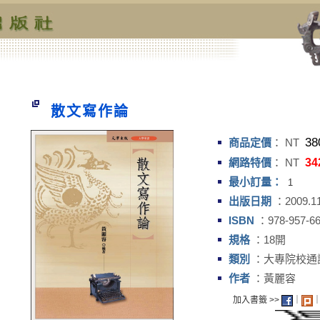
散文寫作論
38
商品定價
： NT
網路特價
： NT
34
最小訂量：
1
出版日期
：2009.1
ISBN
：978-957-66
規格
：18開
類別
：大專院校通
作者
：黃麗容
加入書籤 >>
｜