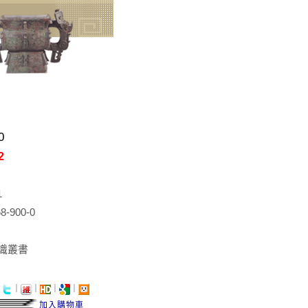
0
2
1
8-900-0
識叢書
｜
｜
｜
｜
｜
加入購物車