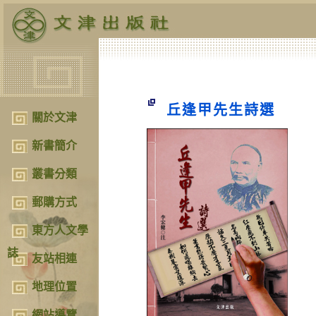
丘逢甲先生詩選
關於文津
新書簡介
叢書分類
郵購方式
東方人文學
誌
友站相連
地理位置
網站導覽