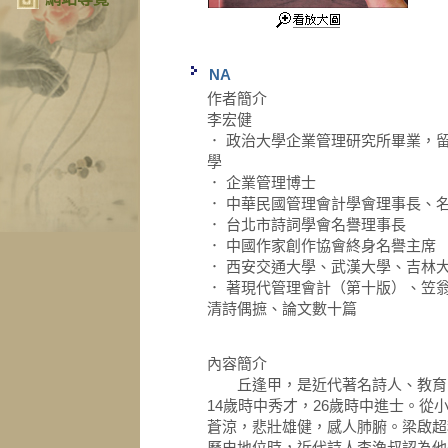
NA
作者簡介
李宏健
． 政治大學企業管理研究所畢業，
學
． 企業管理博士
． 中華民國管理會計學會理事長、
． 台北市詩詞學會名譽理事長
． 中國作家創作協會終身名譽主席
． 西安交通大學、武漢大學、吉林
． 著現代管理會計（第十版）、笠
清詩偶摭、論文數十篇
內容簡介
丘逢甲，是近代著名詩人、教育家
14歲時中秀才，26歲時中進士。
蒼涼，悲壯雄健，感人肺腑。梁啟超
歷史地位時，近代詩人李漁叔認為他