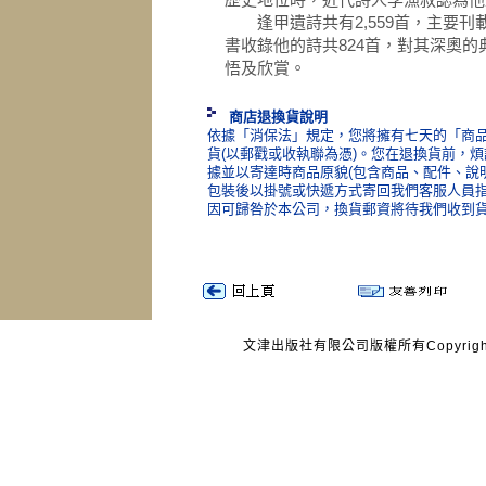
逢甲遺詩共有2,559首，主要刊
書收錄他的詩共824首，對其深奧
悟及欣賞。
商店退換貨說明
依據「消保法」規定，您將擁有七天的「商品
貨(以郵戳或收執聯為憑)。您在退換貨前，
據並以寄達時商品原貌(包含商品、配件、說
包裝後以掛號或快遞方式寄回我們客服人員
因可歸咎於本公司，換貨郵資將待我們收到
文津出版社有限公司版權所有Copyright © 20